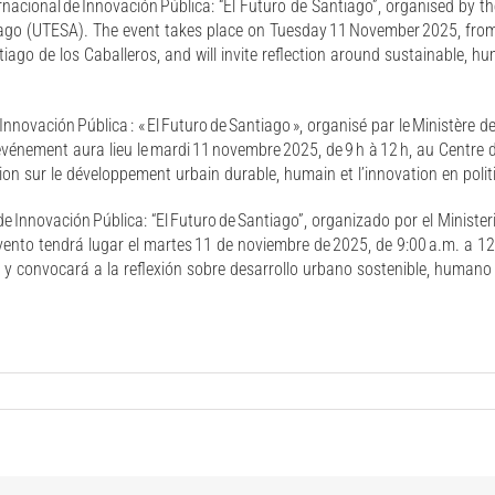
ernacional de Innovación Pública: “El Futuro de Santiago”, organised by th
go (UTESA). The event takes place on Tuesday 11 November 2025, from 9
go de los Caballeros, and will invite reflection around sustainable, 
nnovación Pública : « El Futuro de Santiago », organisé par le Ministère d
événement aura lieu le mardi 11 novembre 2025, de 9 h à 12 h, au Centre
xion sur le développement urbain durable, humain et l’innovation en polit
de Innovación Pública: “El Futuro de Santiago”, organizado por el Minister
vento tendrá lugar el martes 11 de noviembre de 2025, de 9:00 a.m. a 12
y convocará a la reflexión sobre desarrollo urbano sostenible, humano e