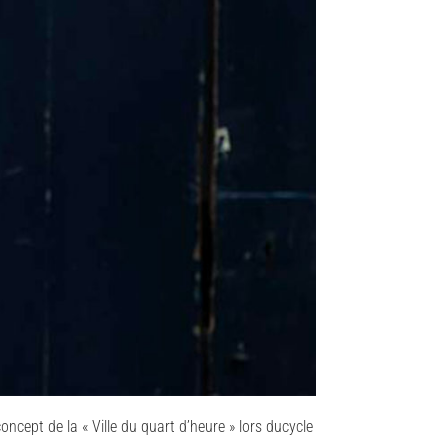
concept de la « Ville du quart d’heure » lors ducycle