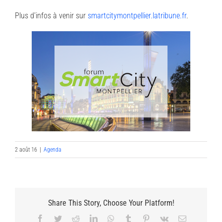
Plus d’infos à venir sur
smartcitymontpellier.latribune.fr
.
2 août 16
|
Agenda
Share This Story, Choose Your Platform!
Facebook
Twitter
Reddit
LinkedIn
WhatsApp
Tumblr
Pinterest
Vk
Email