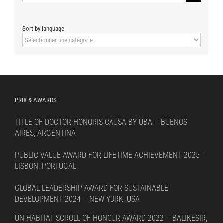
for:
Sort by language
Sort
by
language
PRIX & AWARDS
TITLE OF DOCTOR HONORIS CAUSA BY UBA – BUENOS
AIRES, ARGENTINA
PUBLIC VALUE AWARD FOR LIFETIME ACHIEVEMENT 2025–
LISBON, PORTUGAL
GLOBAL LEADERSHIP AWARD FOR SUSTAINABLE
DEVELOPMENT 2024 – NEW YORK, USA
UN-HABITAT SCROLL OF HONOUR AWARD 2022 – BALIKESIR,