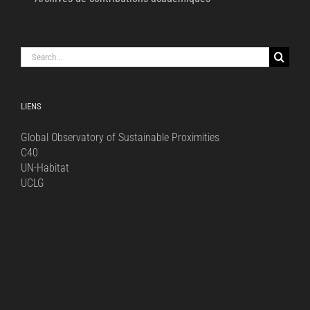
Search
for:
LIENS
Global Observatory of Sustainable Proximities
C40
UN-Habitat
UCLG