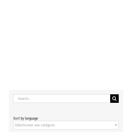
Search
for:
Sort by language
Sort
by