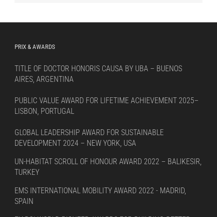
language
PRIX & AWARDS
TITLE OF DOCTOR HONORIS CAUSA BY UBA – BUENOS
AIRES, ARGENTINA
PUBLIC VALUE AWARD FOR LIFETIME ACHIEVEMENT 2025–
LISBON, PORTUGAL
GLOBAL LEADERSHIP AWARD FOR SUSTAINABLE
DEVELOPMENT 2024 – NEW YORK, USA
UN-HABITAT SCROLL OF HONOUR AWARD 2022 – BALIKESIR,
TURKEY
EMS INTERNATIONAL MOBILITY AWARD 2022 - MADRID,
SPAIN