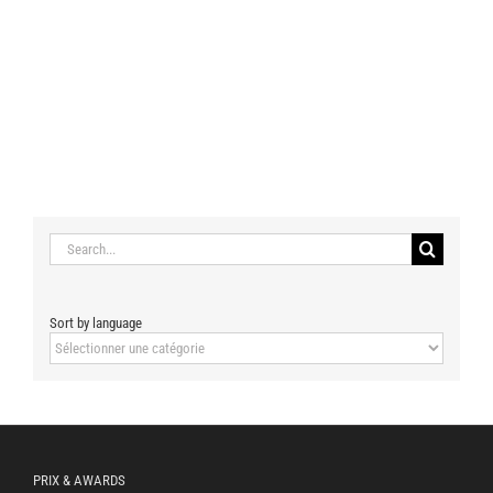
Search
for:
Sort by language
Sort
by
language
PRIX & AWARDS