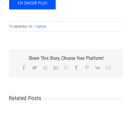
EN SAVOIR PLUS
19 septembre 18
|
Agenda
Share This Story, Choose Your Platform!
Facebook
Twitter
Reddit
LinkedIn
WhatsApp
Tumblr
Pinterest
Vk
Email
Related Posts