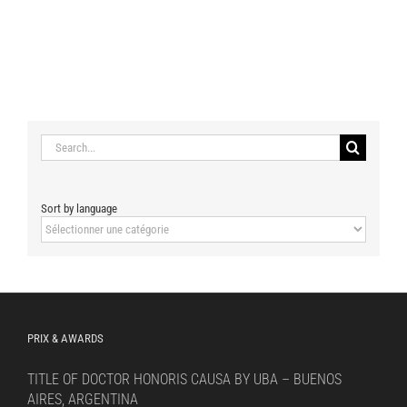
Search
for:
Sort by language
Sort
by
language
PRIX & AWARDS
TITLE OF DOCTOR HONORIS CAUSA BY UBA – BUENOS
AIRES, ARGENTINA