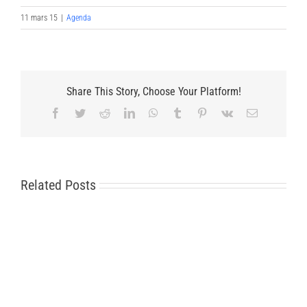
11 mars 15
|
Agenda
Share This Story, Choose Your Platform!
Facebook
Twitter
Reddit
LinkedIn
WhatsApp
Tumblr
Pinterest
Vk
Email
Related Posts