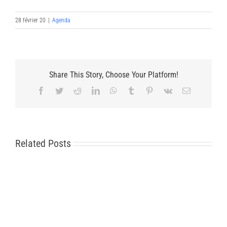
28 février 20
|
Agenda
Share This Story, Choose Your Platform!
Facebook
Twitter
Reddit
LinkedIn
WhatsApp
Tumblr
Pinterest
Vk
Email
Related Posts