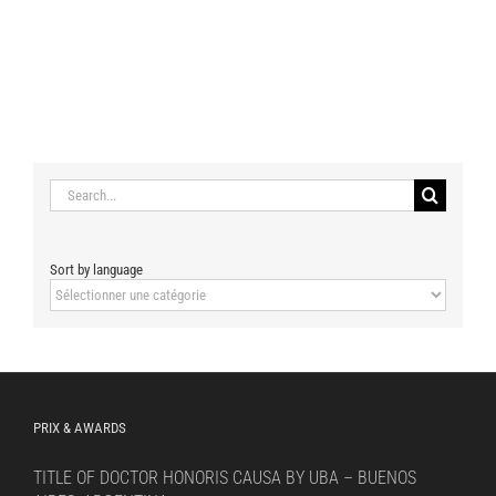
Search
for:
Sort by language
Sort
by
language
PRIX & AWARDS
TITLE OF DOCTOR HONORIS CAUSA BY UBA – BUENOS