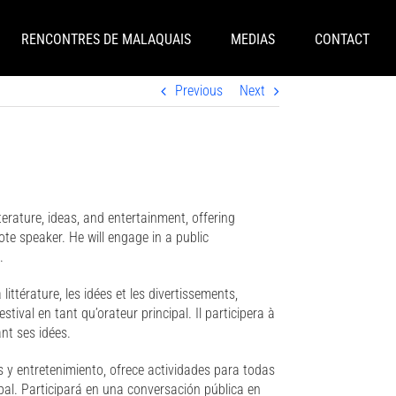
RENCONTRES DE MALAQUAIS
MEDIAS
CONTACT
Previous
Next
terature, ideas, and entertainment, offering
note speaker. He will engage in a public
.
ttérature, les idées et les divertissements,
tival en tant qu’orateur principal. Il participera à
ant ses idées.
as y entretenimiento, ofrece actividades para todas
ipal. Participará en una conversación pública en