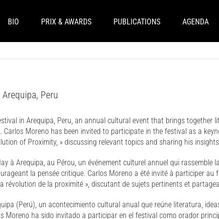
BIO
PRIX & AWARDS
PUBLICATIONS
AGENDA
 Arequipa, Peru
ival in Arequipa, Peru, an annual cultural event that brings together li
ing. Carlos Moreno has been invited to participate in the festival as a key
tion of Proximity, » discussing relevant topics and sharing his insights
y à Arequipa, au Pérou, un événement culturel annuel qui rassemble la li
ageant la pensée critique. Carlos Moreno a été invité à participer au fes
a révolution de la proximité », discutant de sujets pertinents et partage
quipa (Perú), un acontecimiento cultural anual que reúne literatura, ide
s Moreno ha sido invitado a participar en el festival como orador princ