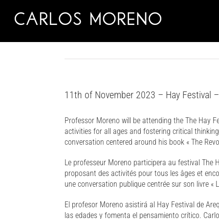
Skip
to
content
11th of November 2023 – Hay Festival –
Professor Moreno will be attending the The Hay Fest
activities for all ages and fostering critical think
conversation centered around his book « The Revolu
Le professeur Moreno participera au festival The Ha
proposant des activités pour tous les âges et encour
une conversation publique centrée sur son livre « L
El profesor Moreno asistirá al Hay Festival de Are
las edades y fomenta el pensamiento crítico. Carlo