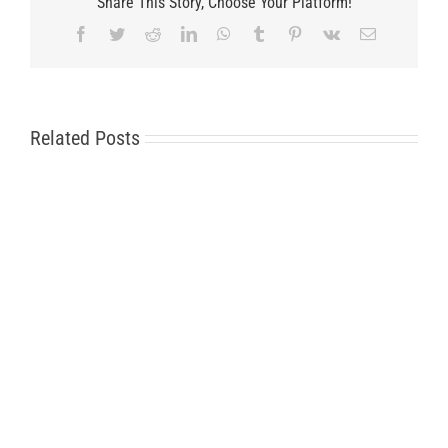
Share This Story, Choose Your Platform!
Facebook
Twitter
Reddit
LinkedIn
WhatsApp
Tumblr
Pinterest
Vk
Email
Related Posts