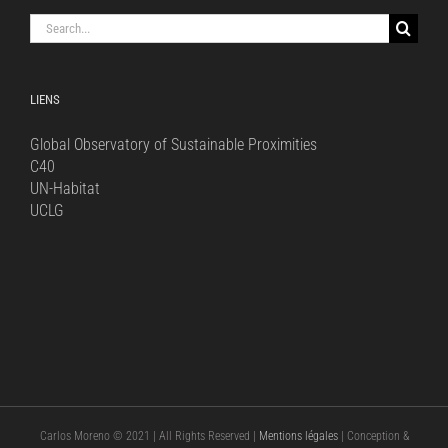
Search
for:
LIENS
Global Observatory of Sustainable Proximities
C40
UN-Habitat
UCLG
Carlos Moreno © 2021 | All Rights Reserved |
Mentions légales
| Conception &