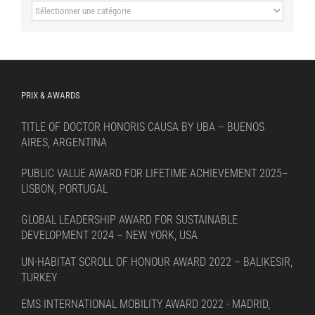
Sort
by
language
PRIX & AWARDS
TITLE OF DOCTOR HONORIS CAUSA BY UBA – BUENOS
AIRES, ARGENTINA
PUBLIC VALUE AWARD FOR LIFETIME ACHIEVEMENT 2025–
LISBON, PORTUGAL
GLOBAL LEADERSHIP AWARD FOR SUSTAINABLE
DEVELOPMENT 2024 – NEW YORK, USA
UN-HABITAT SCROLL OF HONOUR AWARD 2022 – BALIKESIR,
TURKEY
EMS INTERNATIONAL MOBILITY AWARD 2022 - MADRID,