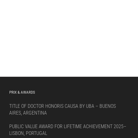
PRIX & AWARDS
TITLE OF DOCTOR HONORIS CAUSA BY UBA – BUENOS
AIRES, ARGENTINA
PUBLIC VALUE AWARD FOR LIFETIME ACHIEVEMENT 2025–
LISBON, PORTUGAL