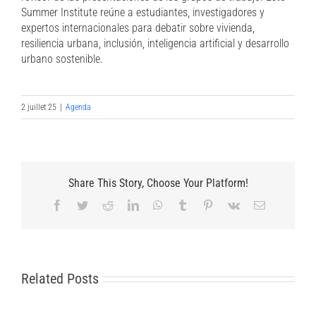
Summer Institute reúne a estudiantes, investigadores y
expertos internacionales para debatir sobre vivienda,
resiliencia urbana, inclusión, inteligencia artificial y desarrollo
urbano sostenible.
2 juillet 25
|
Agenda
Share This Story, Choose Your Platform!
Facebook
Twitter
Reddit
LinkedIn
WhatsApp
Tumblr
Pinterest
Vk
Email
Related Posts