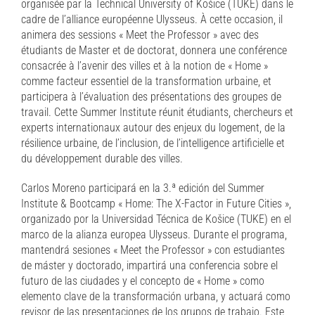
organisée par la Technical University of Košice (TUKE) dans le
cadre de l’alliance européenne Ulysseus. À cette occasion, il
animera des sessions « Meet the Professor » avec des
étudiants de Master et de doctorat, donnera une conférence
consacrée à l’avenir des villes et à la notion de « Home »
comme facteur essentiel de la transformation urbaine, et
participera à l’évaluation des présentations des groupes de
travail. Cette Summer Institute réunit étudiants, chercheurs et
experts internationaux autour des enjeux du logement, de la
résilience urbaine, de l’inclusion, de l’intelligence artificielle et
du développement durable des villes.
Carlos Moreno participará en la 3.ª edición del Summer
Institute & Bootcamp « Home: The X-Factor in Future Cities »,
organizado por la Universidad Técnica de Košice (TUKE) en el
marco de la alianza europea Ulysseus. Durante el programa,
mantendrá sesiones « Meet the Professor » con estudiantes
de máster y doctorado, impartirá una conferencia sobre el
futuro de las ciudades y el concepto de « Home » como
elemento clave de la transformación urbana, y actuará como
revisor de las presentaciones de los grupos de trabajo. Este