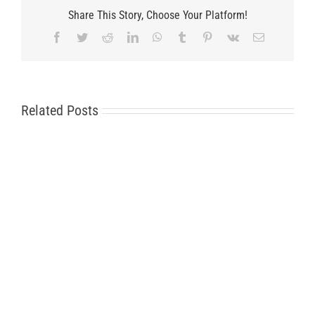
Share This Story, Choose Your Platform!
Facebook
Twitter
Reddit
LinkedIn
WhatsApp
Tumblr
Pinterest
Vk
Email
Related Posts