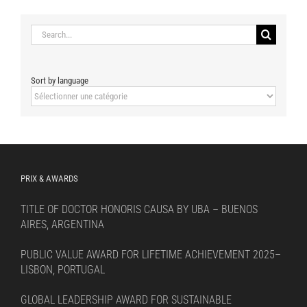
Search
for:
Sort by language
Sort
by
language
PRIX & AWARDS
TITLE OF DOCTOR HONORIS CAUSA BY UBA – BUENOS
AIRES, ARGENTINA
PUBLIC VALUE AWARD FOR LIFETIME ACHIEVEMENT 2025–
LISBON, PORTUGAL
GLOBAL LEADERSHIP AWARD FOR SUSTAINABLE