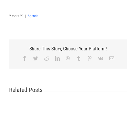
2 mars 21
|
Agenda
Share This Story, Choose Your Platform!
Facebook
Twitter
Reddit
LinkedIn
WhatsApp
Tumblr
Pinterest
Vk
Email
Related Posts