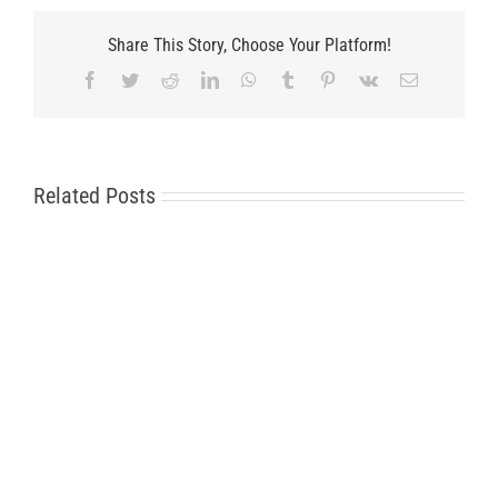
Share This Story, Choose Your Platform!
Facebook
Twitter
Reddit
LinkedIn
WhatsApp
Tumblr
Pinterest
Vk
Email
Related Posts