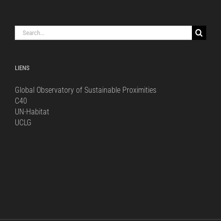
Search
for:
LIENS
Global Observatory of Sustainable Proximities
C40
UN-Habitat
UCLG