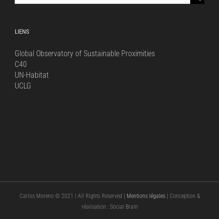
for:
LIENS
Global Observatory of Sustainable Proximities
C40
UN-Habitat
UCLG
Carlos Moreno © 2021 | All Rights Reserved |
Mentions légales
| Conception &
réalisation : Social Brain