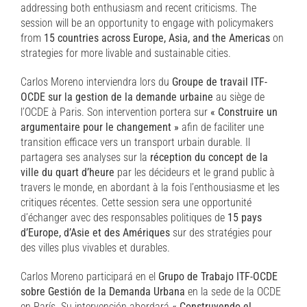
addressing both enthusiasm and recent criticisms. The
session will be an opportunity to engage with policymakers
from
15 countries across Europe, Asia, and the Americas
on
strategies for more livable and sustainable cities.
Carlos Moreno interviendra lors du
Groupe de travail ITF-
OCDE sur la gestion de la demande urbaine
au siège de
l’OCDE à Paris. Son intervention portera sur
« Construire un
argumentaire pour le changement »
afin de faciliter une
transition efficace vers un transport urbain durable. Il
partagera ses analyses sur la
réception du concept de la
ville du quart d’heure
par les décideurs et le grand public à
travers le monde, en abordant à la fois l’enthousiasme et les
critiques récentes. Cette session sera une opportunité
d’échanger avec des responsables politiques de
15 pays
d’Europe, d’Asie et des Amériques
sur des stratégies pour
des villes plus vivables et durables.
Carlos Moreno participará en el
Grupo de Trabajo ITF-OCDE
sobre Gestión de la Demanda Urbana
en la sede de la OCDE
en París. Su intervención abordará
« Construyendo el