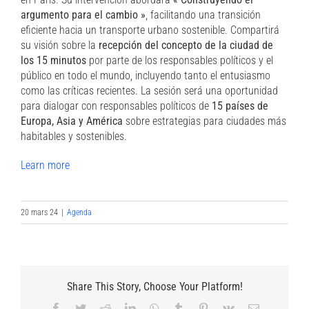
argumento para el cambio »
, facilitando una transición
eficiente hacia un transporte urbano sostenible. Compartirá
su visión sobre la
recepción del concepto de la ciudad de
los 15 minutos
por parte de los responsables políticos y el
público en todo el mundo, incluyendo tanto el entusiasmo
como las críticas recientes. La sesión será una oportunidad
para dialogar con responsables políticos de
15 países de
Europa, Asia y América
sobre estrategias para ciudades más
habitables y sostenibles.
Learn more
20 mars 24
|
Agenda
Share This Story, Choose Your Platform!
Facebook
Twitter
Reddit
LinkedIn
WhatsApp
Tumblr
Pinterest
Vk
Email