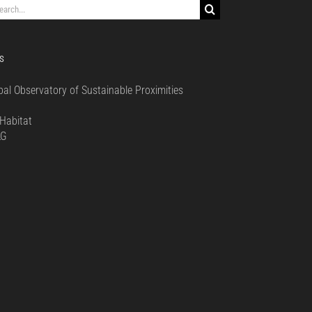
rch
S
bal Observatory of Sustainable Proximities
0
Habitat
LG