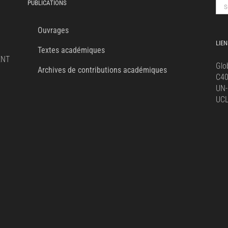
PUBLICATIONS
Sea
for:
Ouvrages
LIEN
Textes académiques
ENT
Glo
Archives de contributions académiques
C4
UN-
UC