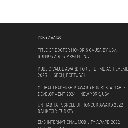
PRIX & AWARDS
TITLE OF DOCTOR HONORIS CAUSA BY UBA –
BUENOS AIRES, ARGENTINA
PUBLIC VALUE AWARD FOR LIFETIME ACHIEVEM
2025– LISBON, PORTUGAL
GLOBAL LEADERSHIP AWARD FOR SUSTAINABLE
DEVELOPMENT 2024 – NEW YORK, USA
UN-HABITAT SCROLL OF HONOUR AWARD 2022 –
BALIKESIR, TURKEY
EMS INTERNATIONAL MOBILITY AWARD 2022 -