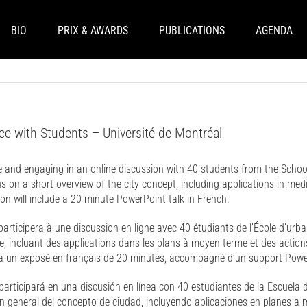
BIO
PRIX & AWARDS
PUBLICATIONS
AGENDA
e with Students – Université de Montréal
ce and engaging in an online discussion with 40 students from the Scho
cus on a short overview of the city concept, including applications in m
on will include a 20-minute PowerPoint talk in French.
rticipera à une discussion en ligne avec 40 étudiants de l’École d’urba
le, incluant des applications dans les plans à moyen terme et des actio
a un exposé en français de 20 minutes, accompagné d’un support Powe
articipará en una discusión en línea con 40 estudiantes de la Escuela 
ón general del concepto de ciudad, incluyendo aplicaciones en planes a 