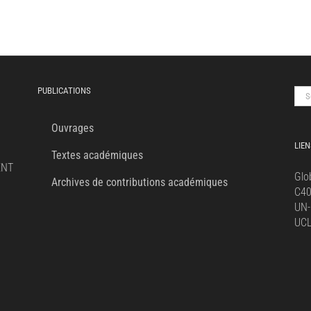
PUBLICATIONS
Sea
for:
Ouvrages
LIEN
Textes académiques
ENT
Glo
Archives de contributions académiques
C4
UN-
UC