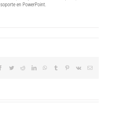
 soporte en PowerPoint.
Facebook
Twitter
Reddit
LinkedIn
WhatsApp
Tumblr
Pinterest
Vk
Email