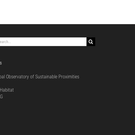
rch
S
bal Observatory of Sustainable Proximities
0
Habitat
LG