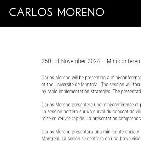
Skip
to
content
25th of November 2024 – Mini-conferenc
Carlos Moreno will be presenting a mini-conferen
at the Université de Montréal. The session will fo
by rapid implementation strategies. The presentati
Carlos Moreno présentera une mini-conférence et pa
La session portera sur un survol du concept de vil
mise en œuvre rapide. La présentation comprendr
Carlos Moreno presentará una mini-conferencia y p
Montreal. La sesión se centrará en una breve visi