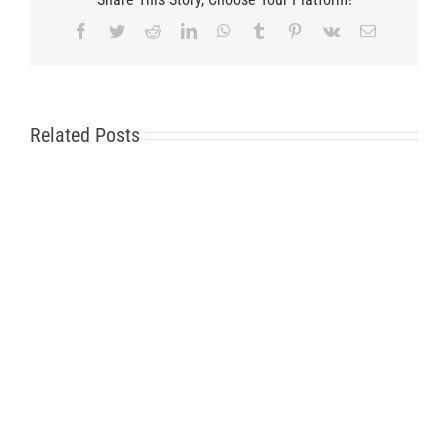
Facebook
Twitter
Reddit
LinkedIn
WhatsApp
Tumblr
Pinterest
Vk
Email
Related Posts