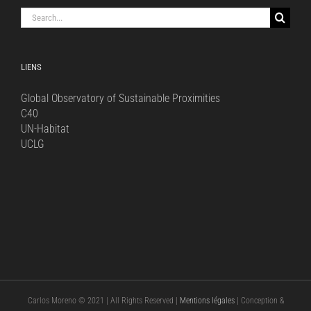
Search
for:
LIENS
Global Observatory of Sustainable Proximities
C40
UN-Habitat
UCLG
Carlos Moreno © 2021 | All Rights Reserved |
Mentions légales
| Conception &