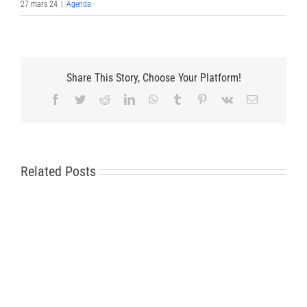
27 mars 24
|
Agenda
Share This Story, Choose Your Platform!
Facebook
Twitter
Reddit
LinkedIn
WhatsApp
Tumblr
Pinterest
Vk
Email
Related Posts