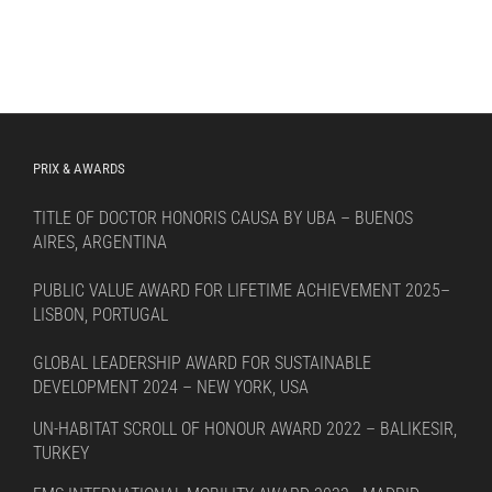
PRIX & AWARDS
TITLE OF DOCTOR HONORIS CAUSA BY UBA – BUENOS
AIRES, ARGENTINA
PUBLIC VALUE AWARD FOR LIFETIME ACHIEVEMENT 2025–
LISBON, PORTUGAL
GLOBAL LEADERSHIP AWARD FOR SUSTAINABLE
DEVELOPMENT 2024 – NEW YORK, USA
UN-HABITAT SCROLL OF HONOUR AWARD 2022 – BALIKESIR,
TURKEY