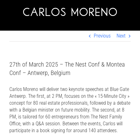
Skip
to
content
Previous
Next
27th of March 2025 – The Nest Conf & Montea
Conf – Antwerp, Belgium
Carlos Moreno will deliver two keynote speeches at Blue Gate
Antwerp. The first, at 2 PM, focuses on the « 15-Minute City »
concept for 80 real estate professionals, followed by a debate
with a Belgian minister on future mobility. The second, at 8
PM, is tailored for 60 entrepreneurs from The Nest Family
Office, with a Q&A session. Between the events, Carlos will
participate in a book signing for around 140 attendees.