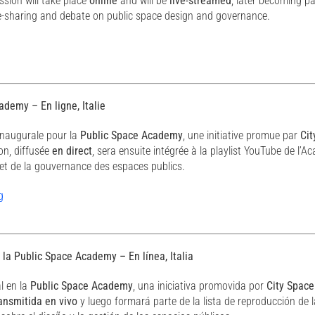
ssion will take place
online
and will be
live-streamed
, later becoming pa
e-sharing and debate on public space design and governance.
demy – En ligne, Italie
inaugurale pour la
Public Space Academy
, une initiative promue par
Cit
ion, diffusée
en direct
, sera ensuite intégrée à la playlist YouTube de l
 et de la gouvernance des espaces publics.
g
la Public Space Academy – En línea, Italia
l en la
Public Space Academy
, una iniciativa promovida por
City Space
ansmitida en vivo
y luego formará parte de la lista de reproducción de