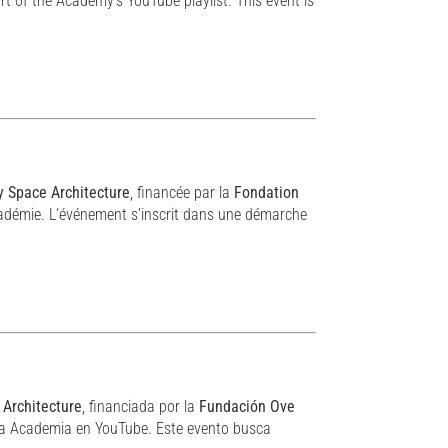
rt of the Academy’s YouTube playlist. This event is
y Space Architecture
, financée par la
Fondation
’Académie. L’événement s’inscrit dans une démarche
 Architecture
, financiada por la
Fundación Ove
 la Academia en YouTube. Este evento busca