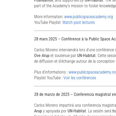
Foundation
, and supported by
UN-Habitat
. The se
part of the Academy’s mission to foster knowledg
More information:
www.publicspaceacademy.org
YouTube Playlist:
Watch past lectures
28 mars 2025 – Conférence à la Public Space Aca
Carlos Moreno interviendra lors d’une conférence 
Ove Arup
et soutenue par
UN-Habitat
. Cette sess
de diffusion et d’échange autour de la conception
Plus d’informations :
www.publicspaceacademy.or
Playlist YouTube :
Voir les conférences
28 de marzo de 2025 – Conferencia magistral en 
Carlos Moreno impartirá una conferencia magistra
Arup
y apoyada por
UN-Habitat
. La sesión será
tr