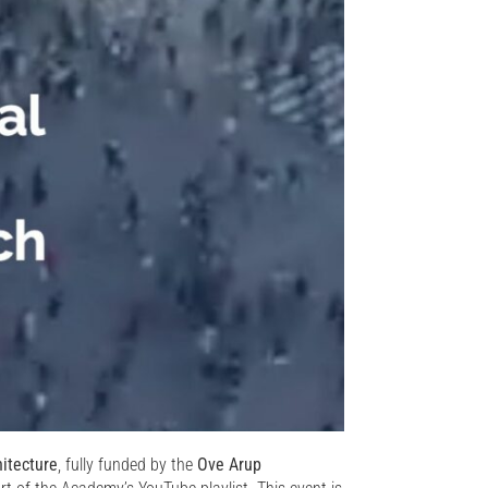
hitecture
, fully funded by the
Ove Arup