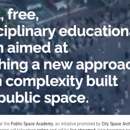
at the
Public Space Academy
, an initiative promoted by
City Space Arc