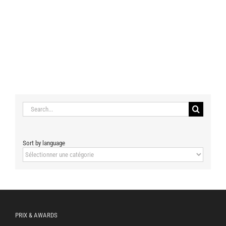
Search
for:
Sort by language
Sort
by
language
PRIX & AWARDS