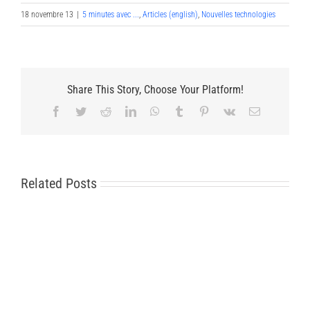
18 novembre 13
|
5 minutes avec ...
,
Articles (english)
,
Nouvelles technologies
Share This Story, Choose Your Platform!
Facebook
Twitter
Reddit
LinkedIn
WhatsApp
Tumblr
Pinterest
Vk
Email
Related Posts