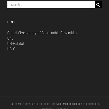
Search
for:
LIENS
Global Observatory of Sustainable Proximities
C40
UN-Habitat
UCLG
Carlos Moreno © 2021 | All Rights Reserved |
Mentions légales
| Conception &