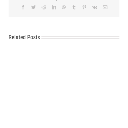
Facebook
Twitter
Reddit
LinkedIn
WhatsApp
Tumblr
Pinterest
Vk
Email
Related Posts