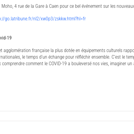
Moho, 4 rue de la Gare à Caen pour ce bel événement sur les nouveaux 
p://go.latribune.fr/nl2/xw0p3/zskkw.html?hl=fr
vid-19
es et agglomération française la plus dotée en équipements culturels ra
ternationales, le temps d’un échange pour réfléchir ensemble. C’est le t
comprendre comment le COVID-19 a bouleversé nos vies, imaginer un aveni