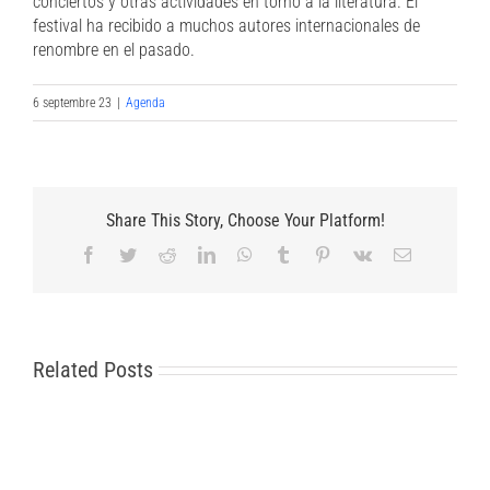
conciertos y otras actividades en torno a la literatura. El
festival ha recibido a muchos autores internacionales de
renombre en el pasado.
6 septembre 23
|
Agenda
Share This Story, Choose Your Platform!
Facebook
Twitter
Reddit
LinkedIn
WhatsApp
Tumblr
Pinterest
Vk
Email
Related Posts