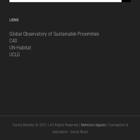
for:
LIENS
Global Observatory of Sustainable Proximities
C40
UN-Habitat
UCLG
Carlos Moreno © 2021 | All Rights Reserved |
Mentions légales
| Conception &
réalisation : Social Brain