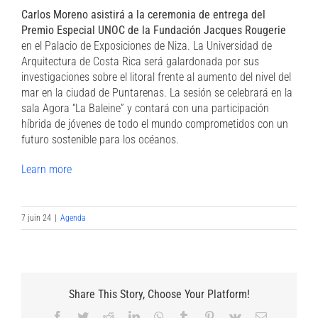
Carlos Moreno asistirá a la ceremonia de entrega del
Premio Especial UNOC de la Fundación Jacques Rougerie
en el Palacio de Exposiciones de Niza. La Universidad de
Arquitectura de Costa Rica será galardonada por sus
investigaciones sobre el litoral frente al aumento del nivel del
mar en la ciudad de Puntarenas. La sesión se celebrará en la
sala Agora “La Baleine” y contará con una participación
híbrida de jóvenes de todo el mundo comprometidos con un
futuro sostenible para los océanos.
Learn more
7 juin 24
|
Agenda
Share This Story, Choose Your Platform!
Facebook
Twitter
Reddit
LinkedIn
WhatsApp
Tumblr
Pinterest
Vk
Email