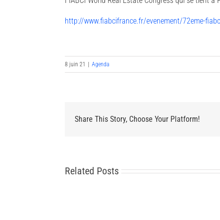
FIABCI World Real Estate Congress qui se tient à P
http://www.fiabcifrance.fr/evenement/72eme-fiabci
8 juin 21
|
Agenda
Share This Story, Choose Your Platform!
Related Posts