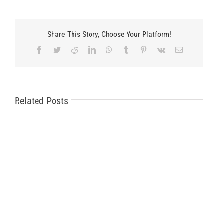
Share This Story, Choose Your Platform!
Facebook
Twitter
Reddit
LinkedIn
WhatsApp
Tumblr
Pinterest
Vk
Email
Related Posts