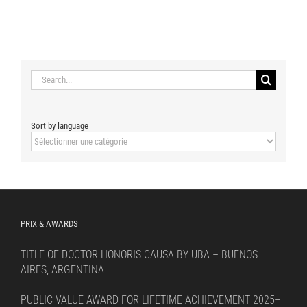
Search
for:
Sort by language
Sort
by
language
PRIX & AWARDS
TITLE OF DOCTOR HONORIS CAUSA BY UBA – BUENOS
AIRES, ARGENTINA
PUBLIC VALUE AWARD FOR LIFETIME ACHIEVEMENT 2025–