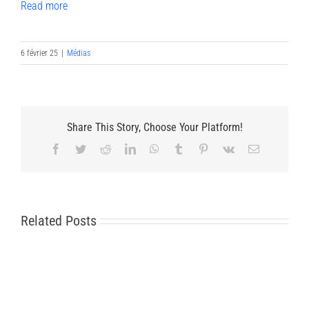
Read more
6 février 25
|
Médias
Share This Story, Choose Your Platform!
Facebook
Twitter
Reddit
LinkedIn
WhatsApp
Tumblr
Pinterest
Vk
Email
Related Posts