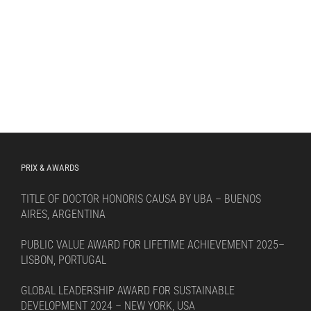
PRIX & AWARDS
TITLE OF DOCTOR HONORIS CAUSA BY UBA – BUENOS
AIRES, ARGENTINA
PUBLIC VALUE AWARD FOR LIFETIME ACHIEVEMENT 2025–
LISBON, PORTUGAL
GLOBAL LEADERSHIP AWARD FOR SUSTAINABLE
DEVELOPMENT 2024 – NEW YORK, USA