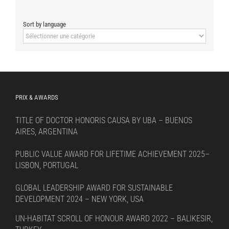
Sort by language
Sort
by
language
PRIX & AWARDS
TITLE OF DOCTOR HONORIS CAUSA BY UBA – BUENOS
AIRES, ARGENTINA
PUBLIC VALUE AWARD FOR LIFETIME ACHIEVEMENT 2025–
LISBON, PORTUGAL
GLOBAL LEADERSHIP AWARD FOR SUSTAINABLE
DEVELOPMENT 2024 – NEW YORK, USA
UN-HABITAT SCROLL OF HONOUR AWARD 2022 – BALIKESIR,