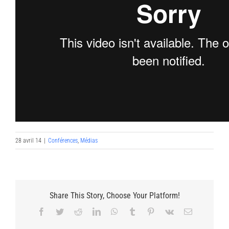
28 avril 14
|
Conférences
,
Médias
Share This Story, Choose Your Platform!
Facebook
Twitter
Reddit
LinkedIn
WhatsApp
Tumblr
Pinterest
Vk
Email