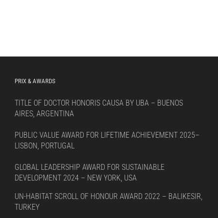
PRIX & AWARDS
TITLE OF DOCTOR HONORIS CAUSA BY UBA – BUENOS
AIRES, ARGENTINA
PUBLIC VALUE AWARD FOR LIFETIME ACHIEVEMENT 2025–
LISBON, PORTUGAL
GLOBAL LEADERSHIP AWARD FOR SUSTAINABLE
DEVELOPMENT 2024 – NEW YORK, USA
UN-HABITAT SCROLL OF HONOUR AWARD 2022 – BALIKESIR,
TURKEY