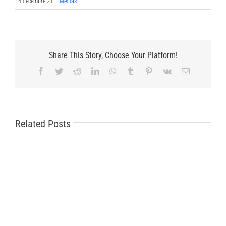
14 décembre 21
|
Médias
Share This Story, Choose Your Platform!
Facebook
Twitter
Reddit
LinkedIn
WhatsApp
Tumblr
Pinterest
Vk
Email
Related Posts