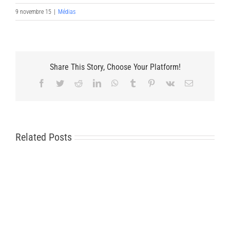
9 novembre 15
|
Médias
Share This Story, Choose Your Platform!
Facebook
Twitter
Reddit
LinkedIn
WhatsApp
Tumblr
Pinterest
Vk
Email
Related Posts