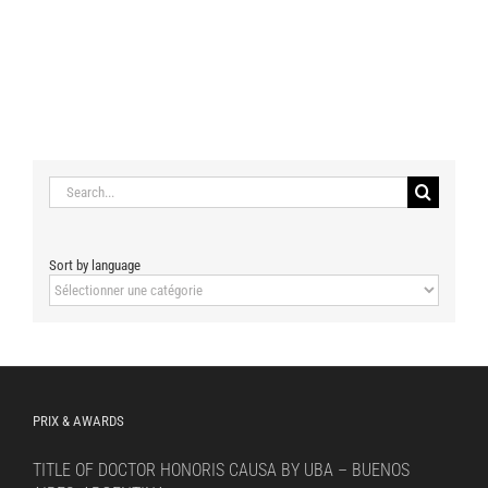
Search
for:
Sort by language
Sort
by
language
PRIX & AWARDS
TITLE OF DOCTOR HONORIS CAUSA BY UBA – BUENOS