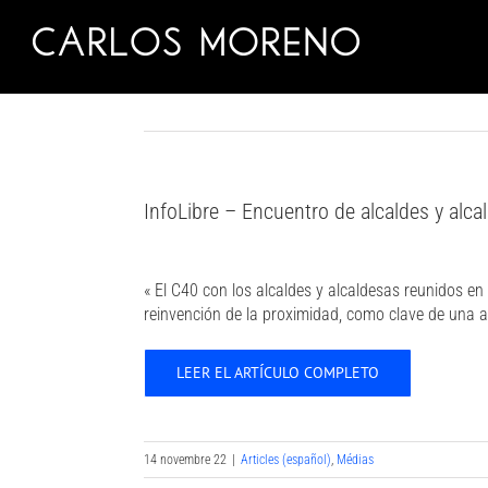
Skip
to
content
InfoLibre – Encuentro de alcaldes y alc
« El C40 con los alcaldes y alcaldesas reunidos 
reinvención de la proximidad, como clave de una a
LEER EL ARTÍCULO COMPLETO
14 novembre 22
|
Articles (español)
,
Médias