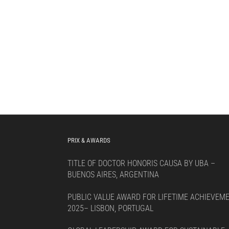
PRIX & AWARDS
TITLE OF DOCTOR HONORIS CAUSA BY UBA –
BUENOS AIRES, ARGENTINA
PUBLIC VALUE AWARD FOR LIFETIME ACHIEVEM
2025– LISBON, PORTUGAL