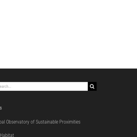
rch
S
bal Observatory of Sustainable Proximities
0
Habitat