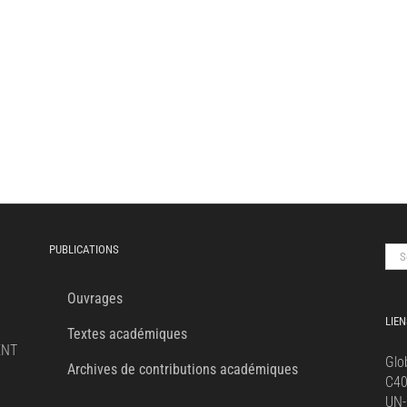
PUBLICATIONS
Sea
for:
Ouvrages
LIEN
Textes académiques
ENT
Glo
Archives de contributions académiques
C4
UN-