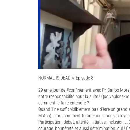
NORMAL IS DEAD // Episode 8
29 ème jour de #confinement avec Pr Carlos Moren
notre responsabilité pour la suite ! Que voulons-
comment le faire entendre ?
Quand il ne suffit visiblement pas d’être un grand 
Match), alors comment ferons-nous, nous, citoyens
Participation, débat, altérité, initiative, inclusion
courage, honnêteté et aussi détermination, oui ! C