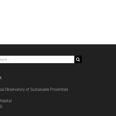
rch
S
bal Observatory of Sustainable Proximities
0
Habitat
LG