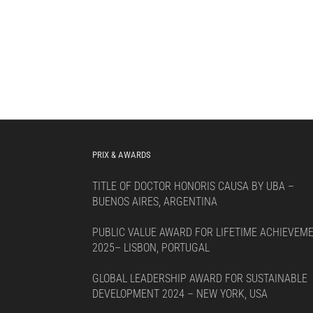
PRIX & AWARDS
TITLE OF DOCTOR HONORIS CAUSA BY UBA –
BUENOS AIRES, ARGENTINA
PUBLIC VALUE AWARD FOR LIFETIME ACHIEVEM
2025– LISBON, PORTUGAL
GLOBAL LEADERSHIP AWARD FOR SUSTAINABLE
DEVELOPMENT 2024 – NEW YORK, USA