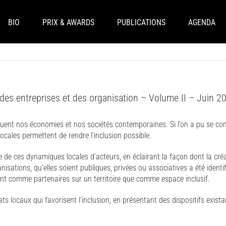
BIO
PRIX & AWARDS
PUBLICATIONS
AGENDA
e des entreprises et des organisation – Volume II – Juin 2
rquent nos économies et nos sociétés contemporaines. Si l’on a pu se co
ocales permettent de rendre l’inclusion possible.
e ces dynamiques locales d’acteurs, en éclairant la façon dont la créati
nisations, qu’elles soient publiques, privées ou associatives a été ident
 tant comme partenaires sur un territoire que comme espace inclusif.
ts locaux qui favorisent l’inclusion, en présentant des dispositifs exist