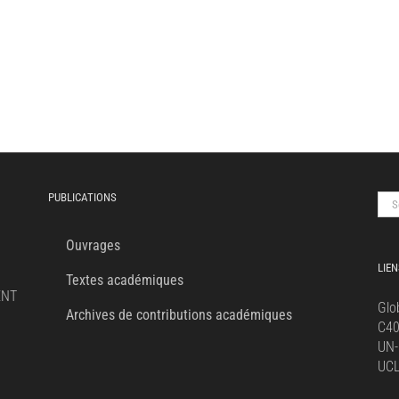
PUBLICATIONS
Sea
for:
Ouvrages
LIEN
Textes académiques
ENT
Glo
Archives de contributions académiques
C4
UN-
UC