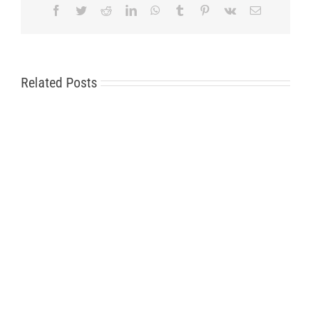
Facebook
Twitter
Reddit
LinkedIn
WhatsApp
Tumblr
Pinterest
Vk
Email
Related Posts