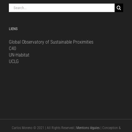
Search
for:
LIENS
Global Observatory of Sustainable Proximities
C40
UN-Habitat
UCLG
Carlos Moreno © 2021 | All Rights Reserved |
Mentions légales
| Conception &