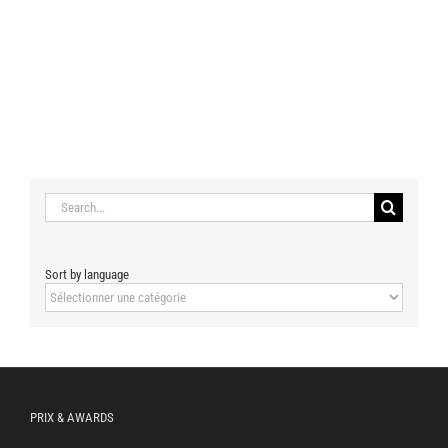
Search
for:
Sort by language
Sort
by
language
PRIX & AWARDS