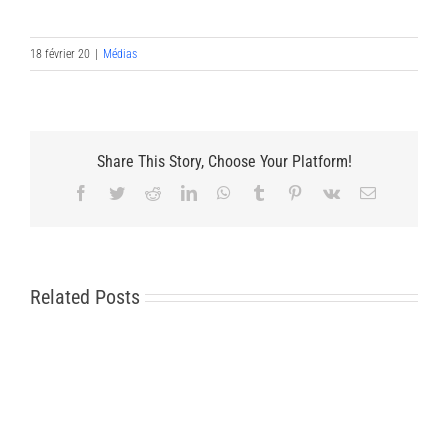
18 février 20
|
Médias
Share This Story, Choose Your Platform!
Facebook
Twitter
Reddit
LinkedIn
WhatsApp
Tumblr
Pinterest
Vk
Email
Related Posts