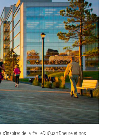
a s’inspirer de la #VilleDuQuartDheure et nos