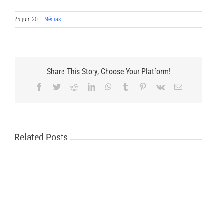
25 juin 20
|
Médias
Share This Story, Choose Your Platform!
Facebook
Twitter
Reddit
LinkedIn
WhatsApp
Tumblr
Pinterest
Vk
Email
Related Posts