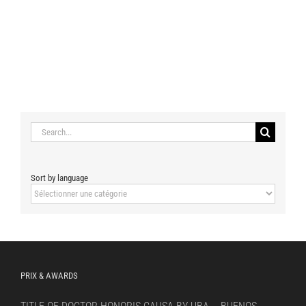
Search
for:
Sort by language
Sort
by
language
PRIX & AWARDS