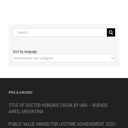
Search
for:
Sort by language
Sort
by
language
PRIX & AWARDS
TITLE OF DOCTOR HONORIS CAUSA BY UBA – BUENOS
AIRES, ARGENTINA
PUBLIC VALUE AWARD FOR LIFETIME ACHIEVEMENT 2025–