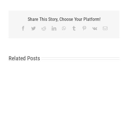
Share This Story, Choose Your Platform!
Facebook
Twitter
Reddit
LinkedIn
WhatsApp
Tumblr
Pinterest
Vk
Email
Related Posts