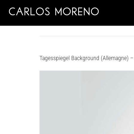
Skip
to
content
Tagesspiegel Background (Allemagne) 