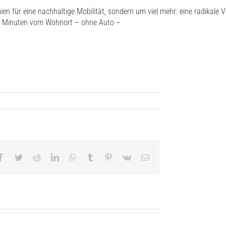
ien
für
eine
nachhaltige
Mobilität
,
sondern
um
viel
mehr:
eine
radikale
V
Minuten
vom
Wohnort
–
ohne
Auto –
Facebook
Twitter
Reddit
LinkedIn
WhatsApp
Tumblr
Pinterest
Vk
Email