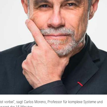
ist
vorbei
”,
sagt
Carlos Moreno,
Professor
für
komplexe
Systeme
und