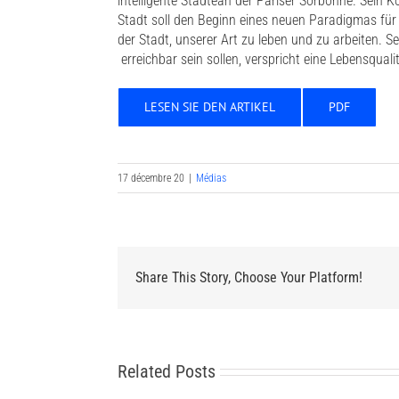
intelligente
Städtean
der
Pariser
Sorbonne.
Sein
Ko
Stadt
soll
den
Beginn
eines
neuen
Paradigmas
für
der
Stadt
,
unserer
Art
zu
leben
und
zu
arbeiten
.
Se
erreichbar
sein
sollen
,
verspricht
eine
Lebensquali
LESEN SIE DEN ARTIKEL
PDF
17 décembre 20
|
Médias
Share This Story, Choose Your Platform!
Related Posts