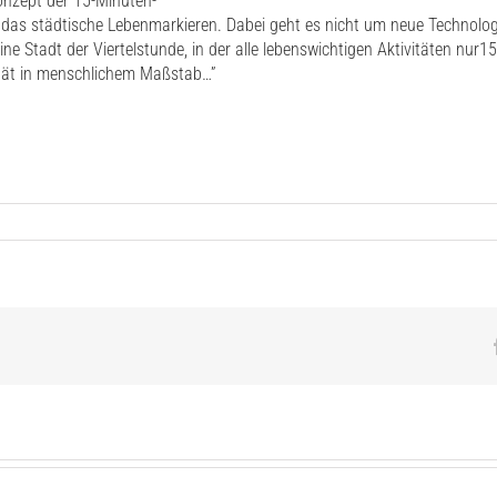
nzept der
15-Minuten-
das
städtische
Lebenmarkieren
.
Dabei
geht
es
nicht
um
neue
Technolog
ine
Stadt
der
Viertelstunde
, in der
alle
lebenswichtigen
Aktivitäten
nur15
tät
in
menschlichem
Maßstab
…
”