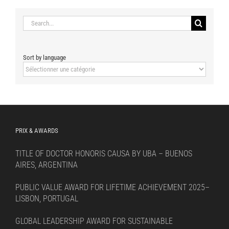
Search
for:
Sort by language
Sort
by
language
PRIX & AWARDS
TITLE OF DOCTOR HONORIS CAUSA BY UBA – BUENOS
AIRES, ARGENTINA
PUBLIC VALUE AWARD FOR LIFETIME ACHIEVEMENT 2025–
LISBON, PORTUGAL
GLOBAL LEADERSHIP AWARD FOR SUSTAINABLE