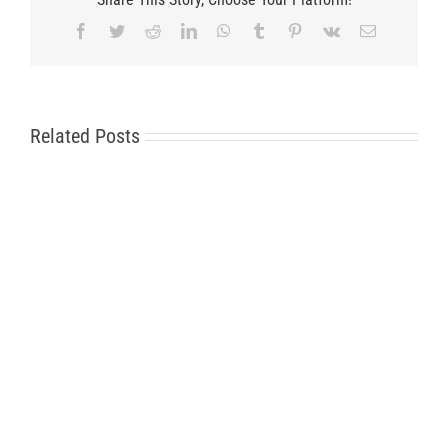
Facebook
Twitter
Reddit
LinkedIn
WhatsApp
Tumblr
Pinterest
Vk
Email
Related Posts