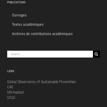
PUBLICATIONS
Ouvrages
Textes académiques
Archives de contributions académiques
Search
for:
LIENS
Global Observatory of Sustainable Proximities
C40
UN-Habitat
UCLG