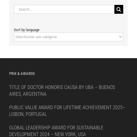
Search
for:
Sort by language
Sort
by
language
PRIX & AWARDS
TITLE OF DOCTOR HONORIS CAUSA BY UBA – BUENOS
AIRES, ARGENTINA
PUBLIC VALUE AWARD FOR LIFETIME ACHIEVEMENT 2025–
LISBON, PORTUGAL
GLOBAL LEADERSHIP AWARD FOR SUSTAINABLE
DEVELOPMENT 2024 – NEW YORK, USA