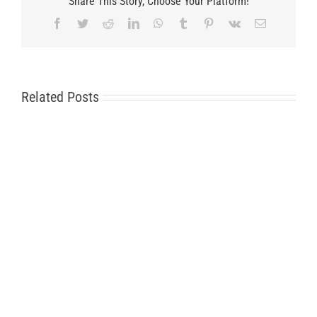
Share This Story, Choose Your Platform!
Facebook
Twitter
Reddit
LinkedIn
WhatsApp
Tumblr
Pinterest
Vk
Email
Related Posts