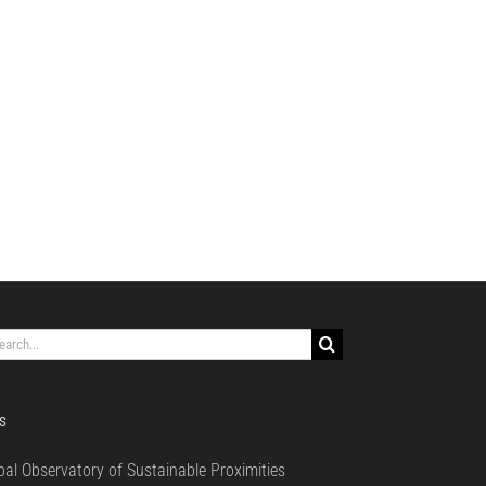
rch
S
bal Observatory of Sustainable Proximities