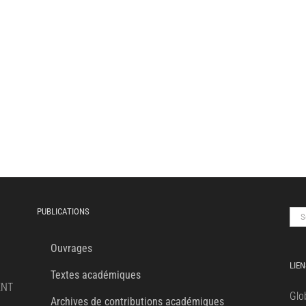
PUBLICATIONS
Sea
for:
Ouvrages
LIEN
Textes académiques
ENT
Glo
Archives de contributions académiques