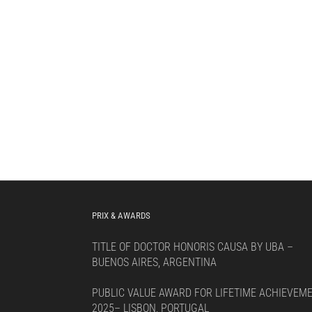
PRIX & AWARDS
TITLE OF DOCTOR HONORIS CAUSA BY UBA –
BUENOS AIRES, ARGENTINA
PUBLIC VALUE AWARD FOR LIFETIME ACHIEVEM
2025– LISBON, PORTUGAL