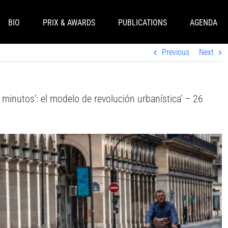
BIO
PRIX & AWARDS
PUBLICATIONS
AGENDA
Previous
Next
minutos’: el modelo de revolución urbanística’ – 26