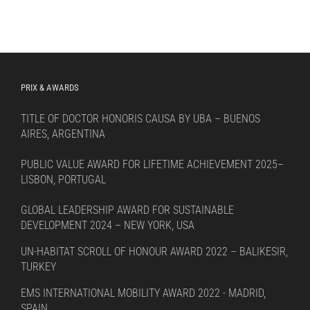
PRIX & AWARDS
TITLE OF DOCTOR HONORIS CAUSA BY UBA – BUENOS
AIRES, ARGENTINA
PUBLIC VALUE AWARD FOR LIFETIME ACHIEVEMENT 2025–
LISBON, PORTUGAL
GLOBAL LEADERSHIP AWARD FOR SUSTAINABLE
DEVELOPMENT 2024 – NEW YORK, USA
UN-HABITAT SCROLL OF HONOUR AWARD 2022 – BALIKESIR,
TURKEY
EMS INTERNATIONAL MOBILITY AWARD 2022 - MADRID,
SPAIN