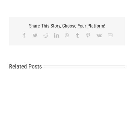
Share This Story, Choose Your Platform!
Facebook
Twitter
Reddit
LinkedIn
WhatsApp
Tumblr
Pinterest
Vk
Email
Related Posts