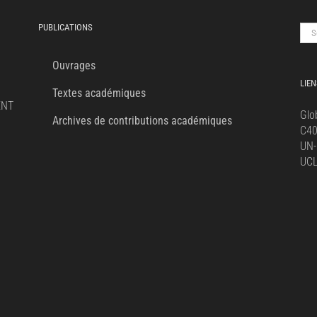
PUBLICATIONS
Sea
for:
Ouvrages
LIEN
Textes académiques
ENT
Glo
Archives de contributions académiques
C4
UN-
UC