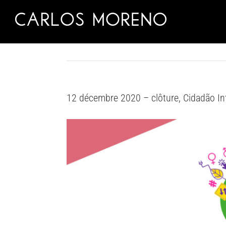
Skip
to
content
12 décembre 2020 – clôture, Cidadão Inte