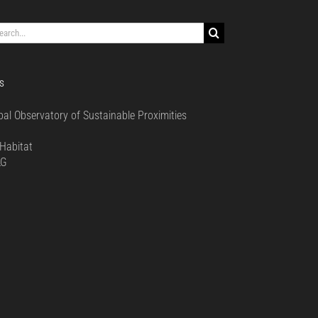
rch
S
bal Observatory of Sustainable Proximities
0
Habitat
LG