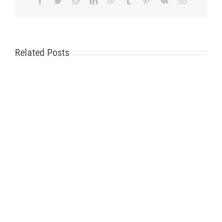
Facebook
Twitter
Reddit
LinkedIn
WhatsApp
Tumblr
Pinterest
Vk
Email
Related Posts