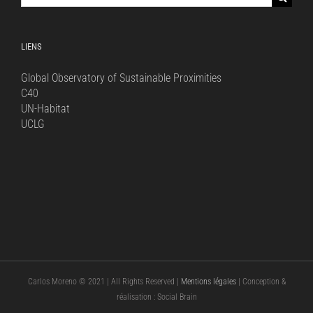
for:
LIENS
Global Observatory of Sustainable Proximities
C40
UN-Habitat
UCLG
Carlos Moreno © 2021 | All Rights Reserved |
Mentions légales
| Conception &
réalisation : Social Brain