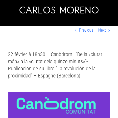
Skip
to
content
Previous
Next
22 février à 18h30 – Canòdrom : ‘’De la «ciutat
món» a la «ciutat dels quinze minuts»’’-
Publicación de su libro “La revolución de la
proximidad” – Espagne (Barcelona)