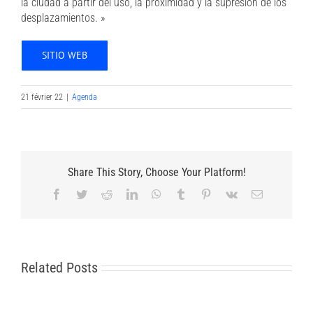
la ciudad a partir del uso, la proximidad y la supresión de los
desplazamientos. »
SITIO WEB
21 février 22
|
Agenda
Share This Story, Choose Your Platform!
Facebook
Twitter
Reddit
LinkedIn
WhatsApp
Tumblr
Pinterest
Vk
Email
Related Posts