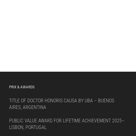
PRIX & AWARDS
TITLE OF DOCTOR HONORIS CAUSA BY UBA – BUENOS
AIRES, ARGENTINA
PUBLIC VALUE AWARD FOR LIFETIME ACHIEVEMENT 2025–
LISBON, PORTUGAL