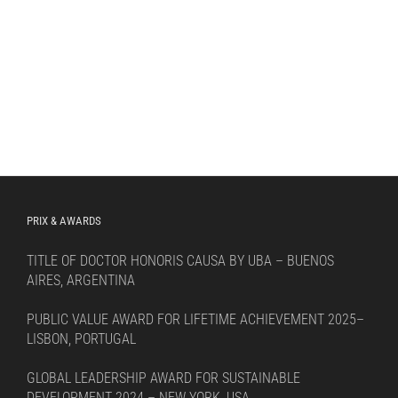
PRIX & AWARDS
TITLE OF DOCTOR HONORIS CAUSA BY UBA – BUENOS
AIRES, ARGENTINA
PUBLIC VALUE AWARD FOR LIFETIME ACHIEVEMENT 2025–
LISBON, PORTUGAL
GLOBAL LEADERSHIP AWARD FOR SUSTAINABLE
DEVELOPMENT 2024 – NEW YORK, USA