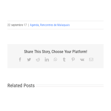
22 septembre 17
|
Agenda
,
Rencontres de Malaquais
Share This Story, Choose Your Platform!
Facebook
Twitter
Reddit
LinkedIn
WhatsApp
Tumblr
Pinterest
Vk
Email
Related Posts