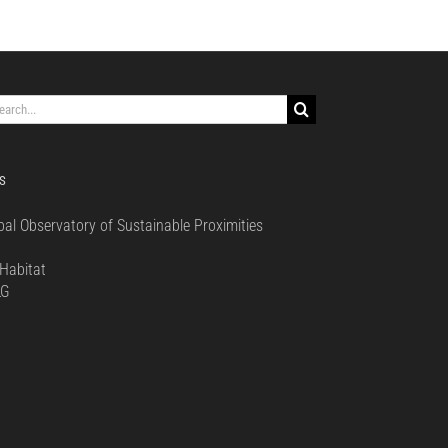
rch
S
bal Observatory of Sustainable Proximities
0
Habitat
LG