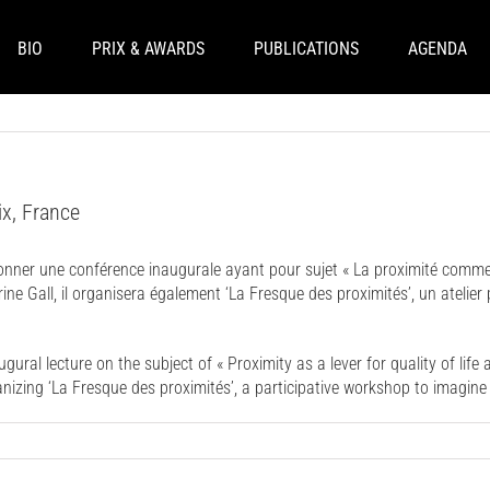
BIO
PRIX & AWARDS
PUBLICATIONS
AGENDA
ix, France
er une conférence inaugurale ayant pour sujet « La proximité comme levi
rine Gall, il organisera également ‘La Fresque des proximités’, un atelier
ural lecture on the subject of « Proximity as a lever for quality of life 
ganizing ‘La Fresque des proximités’, a participative workshop to imagine