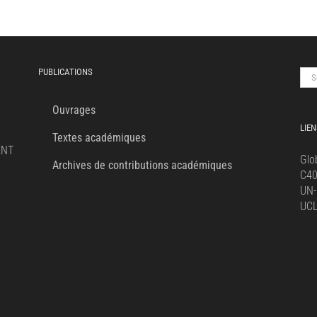
PUBLICATIONS
Sea
for:
Ouvrages
LIEN
Textes académiques
ENT
Glo
Archives de contributions académiques
C4
UN-
UC