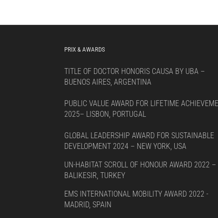
PRIX & AWARDS
TITLE OF DOCTOR HONORIS CAUSA BY UBA –
BUENOS AIRES, ARGENTINA
PUBLIC VALUE AWARD FOR LIFETIME ACHIEVEM
2025– LISBON, PORTUGAL
GLOBAL LEADERSHIP AWARD FOR SUSTAINABLE
DEVELOPMENT 2024 – NEW YORK, USA
UN-HABITAT SCROLL OF HONOUR AWARD 2022 –
BALIKESIR, TURKEY
EMS INTERNATIONAL MOBILITY AWARD 2022 -
MADRID, SPAIN