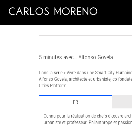
Skip
to
content
5 minutes avec… Alfonso Govela
Dans la série « Vivre dans une Smart City Humaine
Alfonso Govela, architecte et urbaniste, co-fon
Cities Platform.
FR
Connu pour la réalisation de chefs-d’œuvre archi
urbaniste et professeur. Philanthrope et passion