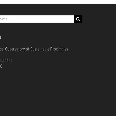
rch
S
bal Observatory of Sustainable Proximities
0
Habitat
LG