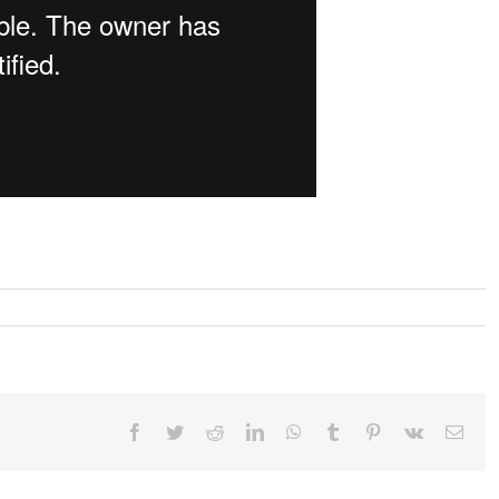
Facebook
Twitter
Reddit
LinkedIn
WhatsApp
Tumblr
Pinterest
Vk
Emai