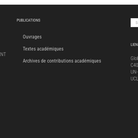
PUBLICATIONS
Sea
for:
Ouvrages
LIEN
Textes académiques
ENT
Glo
Archives de contributions académiques
C4
UN-
UC